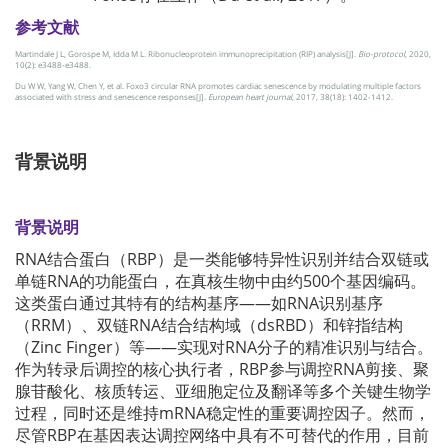
参考文献
Martindale J L, Gorospe M, Idda M L. Ribonucleoprotein immunoprecipitation (RIP) analysis[J].
Bio-protocol
, 2020,
10(2): e3488-e3488.
Du W W, Yang W, Chen Y, et al. Foxo3 circular RNA promotes cardiac senescence by modulating multiple factors
associated with stress and senescence responses[J].
European heart journal
, 2017, 38(18): 1402-1412.
背景说明
背景说明
RNA结合蛋白（RBP）是一类能够特异性识别并结合双链或
单链RNA的功能蛋白，在真核生物中由约500个基因编码。
这类蛋白通过其特有的结构基序——如RNA识别基序
（RRM）、双链RNA结合结构域（dsRBD）和锌指结构
（Zinc Finger）等——实现对RNA分子的精准识别与结合。
作为转录后调控的核心执行者，RBP参与调控RNA剪接、聚
腺苷酸化、核质转运、亚细胞定位及翻译等多个关键生物学
过程，同时还是维持mRNA稳定性的重要调控因子。然而，
尽管RBP在基因表达调控网络中具有不可替代的作用，目前