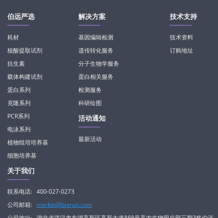
伯远严选
解决方案
技术支持
耗材
基因编辑检测
技术资料
核酸提取试剂
遗传转化服务
订购地址
抗生素
分子生物学服务
载体构建试剂
蛋白相关服务
蛋白系列
检测服务
克隆系列
科研绘图
PCR系列
活动通知
电泳系列
最新活动
植物组培培养基
细胞培养基
关于我们
联系电话:
400-027-0273
公司邮箱:
market@biorun.com
公司地址:
湖北省武汉市东湖高新区高新大道888号高农生物园总部三期3栋伯远