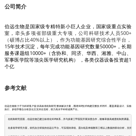
公司简介
伯远生物是国家级专精特新小巨人企业，
国家级重点实验
室，
牵头多项省部级重大专项，公司科研技术人员500+
（硕博占比40%以上），作为功能基因研究综合性平台，
15年技术沉淀，每年完成功能基因研究数量50000+，长期
服务课题组10000+（含协和、同济、华西、湘雅、中山、
军事医学院等顶尖医学研究机构）
，
各类仪器设备投资超1
个亿
参考文献
伯远生物致力于为科研客户提供高标准机制研究整体解决方案，围绕RIP技术构建完整技术闭环，覆盖课题设计、实验
执行、多组学整合分析及论文支持全流程，助力高水平科研成果产出。
在机制研究层面，伯远生物已建立标准化SOP体系，并与多家三甲医院开展深度合作，能够承接高难度机制类课题。通过整合R
在多组学研究方面，依托自主研发的伯远云平台，可实现转录组、蛋白组及单细胞等三维以上数据的联动分析，支持RIP-se