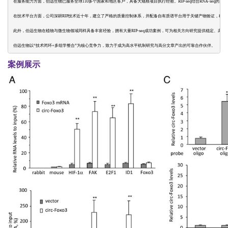
在服务能力方面，伯远生物已服务全球110多个国家和地区客户，具备大规模项目执行经验。RIP-seq结合RNA-seq
在技术平台方面，公司深耕RIP技术近十年，建立了严格的质量控制体系，并配备自有质谱平台用于关键产物验证，确
此外，伯远生物在植物与微生物领域同样具备丰富经验，拥有大量RIP-seq成功案例，可为相关方向研究提供稳定、高效
伯远生物以“技术闭环+多组学整合”为核心竞争力，致力于成为高水平机制研究与高分文章产出的可靠合作伙伴。
案例展示