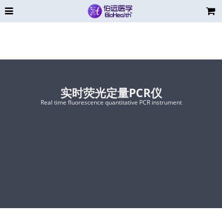
实时荧光定量PCR仪
Real time fluorescence quantitative PCR instrument