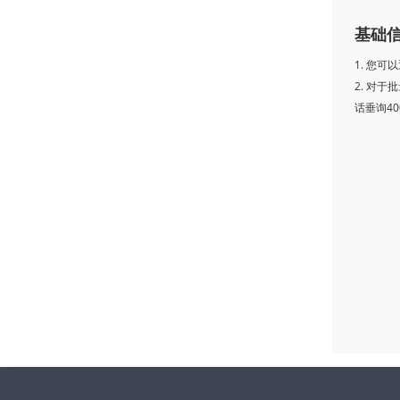
基础
1. 您
2. 对
话垂询400