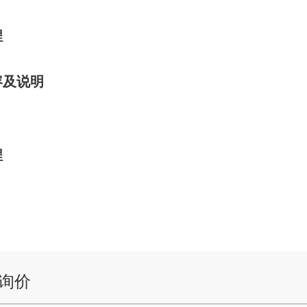
程
容及说明
程
询价