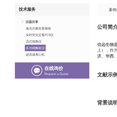
技术服务
案例
仪器共享
公司简
激光共聚焦显微镜
实时荧光定量PCR仪
流式细胞仪
伯远生物
多功能酶标仪
上），作
超高速离心机
济、华西
在线询价
文献示
Request a Quote
背景说