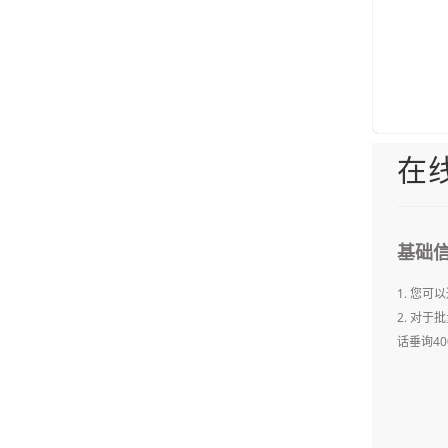
在
基础
1. 您
2. 对
话垂询400