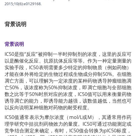
2015;10(6):e0129168.
背景说明
背景说明
IC50是指“反应”被抑制一半时抑制剂的浓度，这里的反应可
以是酶催化反应、抗原抗体反应等等。作为一种定量测量的
实验手段，IC50表明需要多少特定的抑制物质（例如药物）
才能在体外将给定的生物过程或生物成分抑制50%。在细胞
凋亡方面，可以理解为一定浓度的某种药物诱导肿瘤细胞凋
亡50%，该浓度称为50%抑制浓度，即凋亡细胞与全部细胞
数之比等于50%时所对应的浓度，IC50值可以用来衡量药物
诱导凋亡的能力，即诱导能力越强，该数值越低，当然也可
以反向说明某种细胞对药物的耐受程度。
IC50值通常表示为摩尔浓度（mol/L或M），其通常用作药
理学研究中拮抗剂药物效力的量度。IC50可通过功能测定或
竞争结合测定来确定，有时，IC50值会转换为pIC50标度，