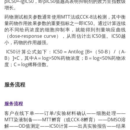
pIC50=-lgIC50，即pIC50值越高表明抑制剂的效力呈指数级
增长。
药物测试相关参数通常使用MTT法或CCK-8法检测，其中衡
量药物作用效果参数的重要指标之一即IC50。通过计算连续
的不同给药浓度的细胞抑制率，就能得到剂量响应曲线
（dose-response curve），从而估计出IC50值。IC50越
小，药物的作用越强。
IC50计算公式如下：IC50＝Antilog [B+（50-B）/（A-
B）]×C，其中A＝log>50%药物浓度；B＝log<50%药物浓
度；C＝log稀释倍数。
服务流程
服务流程
客户在线下单——订单/实验材料确认——细胞处理——
MTT染液制备——MTT孵育（或CCK-8孵育）——DMSO溶
解——OD值测定——IC50计算——出具实验报告——结果