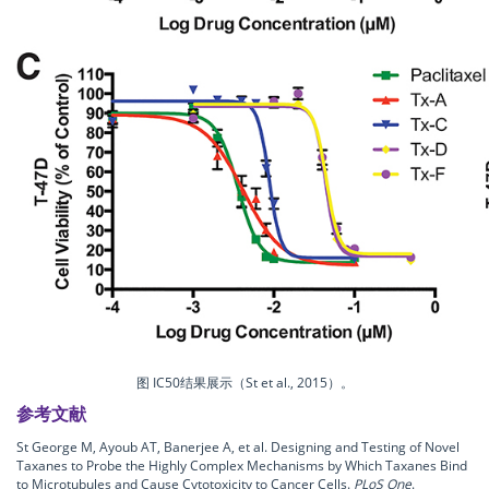
图 IC50结果展示（St et al., 2015）。
参考文献
St George M, Ayoub AT, Banerjee A, et al. Designing and Testing of Novel
Taxanes to Probe the Highly Complex Mechanisms by Which Taxanes Bind
to Microtubules and Cause Cytotoxicity to Cancer Cells.
PLoS One
.