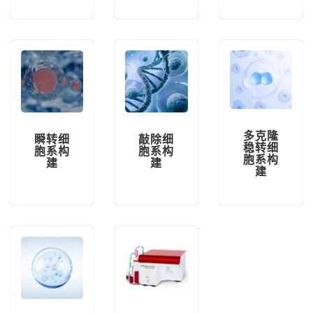
多克隆
敲除细
瞬转细
稳转细
胞系构
胞系构
胞系构
建
建
建