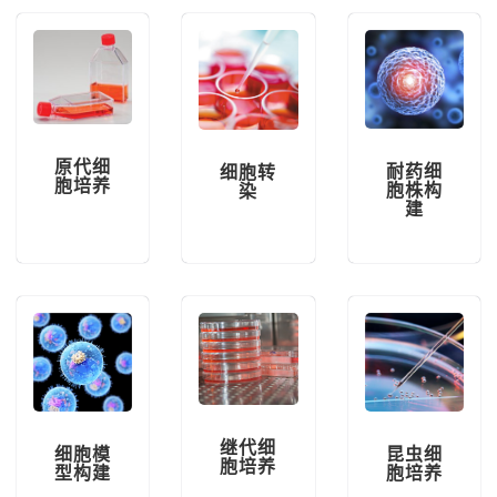
原代细
耐药细
细胞转
胞培养
胞株构
染
建
继代细
昆虫细
细胞模
胞培养
胞培养
型构建