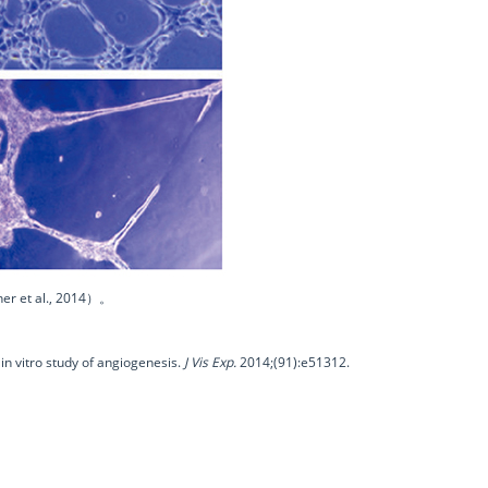
et al., 2014）。
in vitro study of angiogenesis.
J Vis Exp.
2014;(91):e51312.