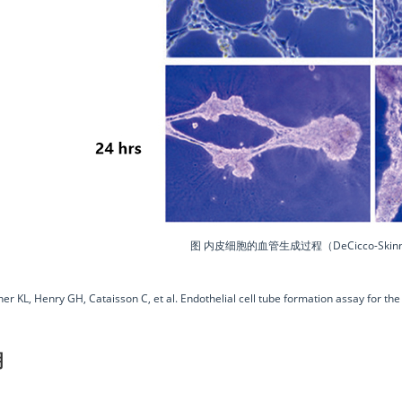
图 内皮细胞的血管生成过程（DeCicco-Skinner 
er KL, Henry GH, Cataisson C, et al. Endothelial cell tube formation assay for the 
明