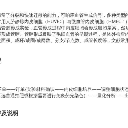
保留了分裂和快速迁移的能力，可响应血管生成信号，多种类型
用人脐静脉内皮细胞（HUVEC）与微血管内皮细胞（HMEC-1）、
管腔形成实验，血管形成过程中内皮细胞会形成细胞条索，然后形
能形成管腔。管腔形成反映了毛细血管的早期过程，是体外检查
面积、成环/成圈/成网数、分支/节点数、成管长度等，文献常
程
单——订单/实验材料确认——内皮细胞培养——调整细胞状态—
可选普通拍照或根据需要进行免疫荧光染色）——量化分析——
容及说明