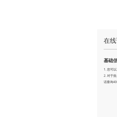
在线
基础
1. 您
2. 对
话垂询400