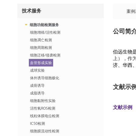
技术服务
案例
细胞功能检测服务
公司简
细胞增殖/活性检测
细胞凋亡检测
细胞周期检测
伯远生物
细胞迁移/侵袭检测
上），作
血管形成实验
济、华西
成球实验
体外诱导细胞极化
文献示
成骨诱导
成脂诱导
细胞黏附性实验
文献示例
活性氧ROS检测
线粒体膜电位检测
IC50检测
细胞膜流动性检测