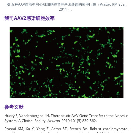
图 五种AAV血清型对心肌细胞特异性基因递送的效率比较（Prasad KM,et al.
2011）。
我司AAV2感染细胞效率
参考文献
Hudry E, Vandenberghe LH. Therapeutic AAV Gene Transfer to the Nervous
System: A Clinical Reality.
Neuron
. 2019;101(5):839-862.
Prasad KM, Xu Y, Yang Z, Acton ST, French BA. Robust cardiomyocyte-