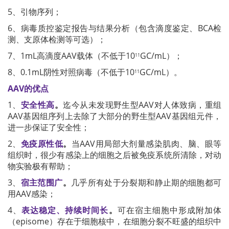
5、引物序列；
6、病毒质控鉴定报告与结果分析（包含滴度鉴定、BCA检
测、支原体检测等可选）；
7、1mL高滴度AAV载体（不低于10
GC/mL）；
11
8、0.1mL阴性对照病毒（不低于10
GC/mL）。
11
AAV的优点
1、
安全性高
。
迄今从未发现野生型AAV对人体致病，重组
AAV基因组序列上去除了大部分的野生型AAV基因组元件，
进一步保证了安全性；
2、
免疫原性低
。
当AAV用局部大剂量感染肌肉、脑、眼等
组织时，很少有感染上的细胞之后被免疫系统所清除，对动
物实验极有帮助；
3、
宿主范围广
。
几乎所有处于分裂期和静止期的细胞都可
用AAV感染；
4、
表达稳定、持续时间长
。
可在宿主细胞中形成附加体
（episome）存在于细胞核中，在细胞分裂不旺盛的组织中