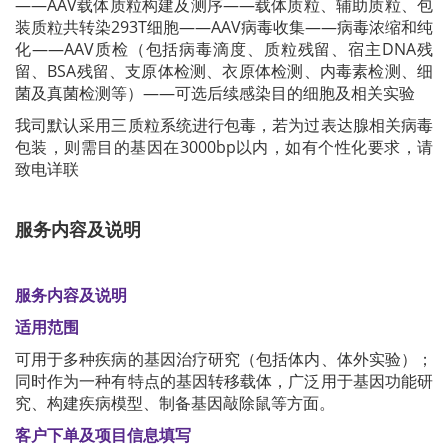
——AAV载体质粒构建及测序——载体质粒、辅助质粒、包
装质粒共转染293T细胞——AAV病毒收集——病毒浓缩和纯
化——AAV质检（包括病毒滴度、质粒残留、宿主DNA残
留、BSA残留、支原体检测、衣原体检测、内毒素检测、细
菌及真菌检测等）——可选后续感染目的细胞及相关实验
我司默认采用三质粒系统进行包毒，若为过表达腺相关病毒
包装，则需目的基因在3000bp以内，如有个性化要求，请
致电详联
服务内容及说明
服务内容及说明
适用范围
可用于多种疾病的基因治疗研究（包括体内、体外实验）；
同时作为一种有特点的基因转移载体，广泛用于基因功能研
究、构建疾病模型、制备基因敲除鼠等方面。
客户下单及项目信息填写