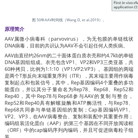
图 50年AAV时间线（Wang D, et al.2019）。
原理简介
AAV属微小病毒科（parvovirus），为无包膜的单链线状
DNA病毒，目前的共识认为AAV不会引起任何人类疾病。
AAV由直径约26nm的二十面体蛋白质衣壳和约4.7kb的单链
DNA基因组组成。衣壳包含VP1、VP2和VP3三类亚基，共
60种拷贝，比例为1:1:10（VP1:VP2:VP3）。基因组的两端
是两个T形反向末端重复序列（ITR），其末端主要用作病毒
复制起点和包装信号，其中，Rep基因编码4个重叠的多功
能蛋白，并以其分子量命名为Rep78、Rep68、Rep52和
Rep40，其中Rep78与Rep68参与AAV的复制与整合，
Rep52和Rep40具有解螺旋酶和ATP酶活性，与Rep78、
Rep68共同参与单链基因组的复制；Cap基因编码VP1、
VP2、VP3，在AAV病毒整合、复制和装配中其重要作用；
编码组装活化蛋白（AAP）的第三个基因在不同开放阅读框
（ORF）中的cap编码序列内编码，并且可促进病毒粒子组
装。