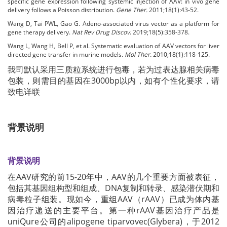
specific gene expression following systemic injection of AAV: in vivo gene
delivery follows a Poisson distribution.
Gene Ther.
2011;18(1):43-52.
Wang D, Tai PWL, Gao G. Adeno-associated virus vector as a platform for
gene therapy delivery.
Nat Rev Drug Discov
. 2019;18(5):358-378.
Wang L, Wang H, Bell P, et al. Systematic evaluation of AAV vectors for liver
directed gene transfer in murine models.
Mol Ther.
2010;18(1):118-125.
我司默认采用三质粒系统进行包毒，若为过表达腺相关病毒
包装，则需目的基因在3000bp以内，如有个性化要求，请
致电详联
背景说明
背景说明
在AAV研究的前15-20年中，AAV的几个重要方面被表征，
包括其基因组构型和组成、DNA复制和转录、感染潜伏期和
病毒粒子组装。现如今，重组AAV（rAAV）已成为体内基
因治疗递送的主要平台。第一种rAAV基因治疗产品是
uniQure公司的alipogene tiparvovec(Glybera)，于2012