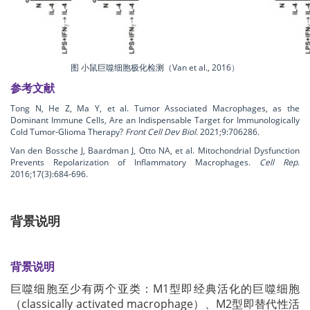
图 小鼠巨噬细胞极化检测（Van et al., 2016
）
参考文献
Tong N, He Z, Ma Y, et al. Tumor Associated Macrophages, as the
Dominant Immune Cells, Are an Indispensable Target for Immunologically
Cold Tumor-Glioma Therapy?
Front Cell Dev Biol.
2021;9:706286.
Van den Bossche J, Baardman J, Otto NA, et al. Mitochondrial Dysfunction
Prevents Repolarization of Inflammatory Macrophages.
Cell Rep.
2016;17(3):684-696.
背景说明
背景说明
巨噬细胞至少有两个亚类：M1型即经典活化的巨噬细胞
（classically activated macrophage）、M2型即替代性活