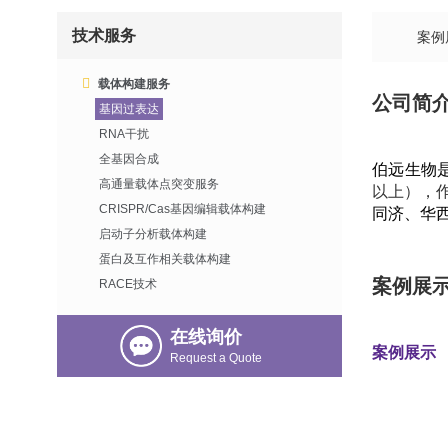
技术服务
案例
载体构建服务
公司简
基因过表达
RNA干扰
全基因合成
伯远生物
高通量载体点突变服务
以上），
CRISPR/Cas基因编辑载体构建
同济、华
启动子分析载体构建
蛋白及互作相关载体构建
案例展
RACE技术
在线询价
案例展示
Request a Quote