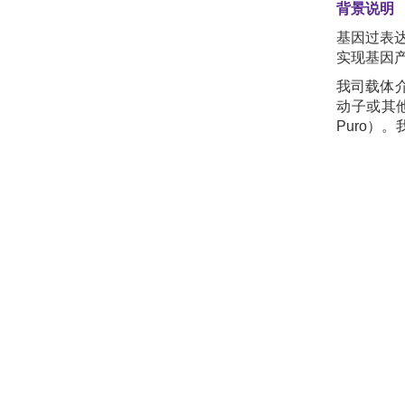
背景说明
基因过表
实现基因
我司载体介
动子或其
Puro