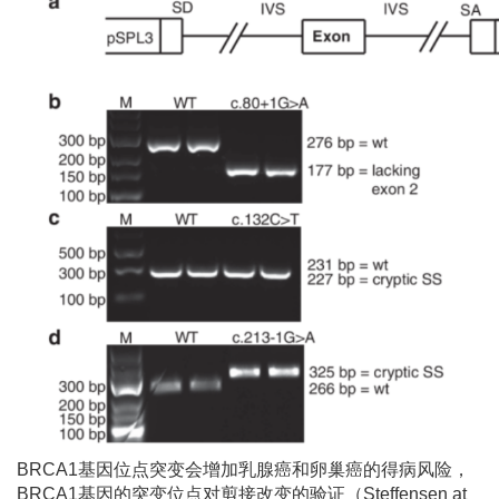
BRCA1基因位点突变会增加乳腺癌和卵巢癌的得病风险，
BRCA1基因的突变位点对剪接改变的验证（Steffensen at