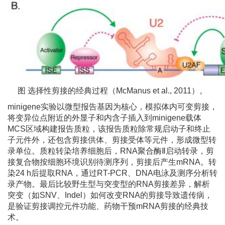
图 选择性剪接的经典过程（McManus et al., 2011）。
minigene实验以微型报告基因为核心，模拟体内可变剪接，
将变异位点附近的外显子和内含子插入到minigene载体
MCS区域构建报告质粒，该报告质粒除常规启动子和终止
子元件外，还包含剪接供体、剪接受体等元件，形成微型转
录单位。质粒转染培养细胞后，RNA聚合酶Ⅱ启动转录，剪
接复合物按细胞环境识别待测序列，剪接后产生mRNA。转
染24 h后提取RNA，通过RT-PCR、DNA电泳及测序分析转
录产物。最后比较野生型与突变型的RNA剪接差异，解析
突变（如SNV、Indel）如何改变RNA的剪接导致遗传病，
是验证剪接调控元件功能、药物干预mRNA剪接的经典技
术。