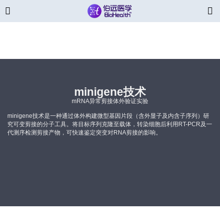
minigene技术
mRNA异常剪接体外验证实验
minigene技术是一种通过体外构建微型基因片段（含外显子及内含子序列）研
究可变剪接的分子工具。将目标序列克隆至载体，转染细胞后利用RT-PCR及一
代测序检测剪接产物，可快速鉴定突变对RNA剪接的影响。