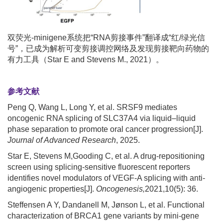
双荧光-minigene系统把“RNA剪接事件”翻译成“红/绿光信
号”，已成为解析可变剪接调控网络及发现剪接靶向药物的
有力工具（Star E and Stevens M., 2021）。
参考文献
Peng Q, Wang L, Long Y, et al. SRSF9 mediates
oncogenic RNA splicing of SLC37A4 via liquid–liquid
phase separation to promote oral cancer progression[J].
Journal of Advanced Research
, 2025.
Star E, Stevens M,Gooding C, et al. A drug-repositioning
screen using splicing-sensitive fluorescent reporters
identifies novel modulators of VEGF-A splicing with anti-
angiogenic properties[J].
Oncogenesis,
2021,10(5): 36.
Steffensen A Y, Dandanell M, Jønson L, et al. Functional
characterization of BRCA1 gene variants by mini-gene