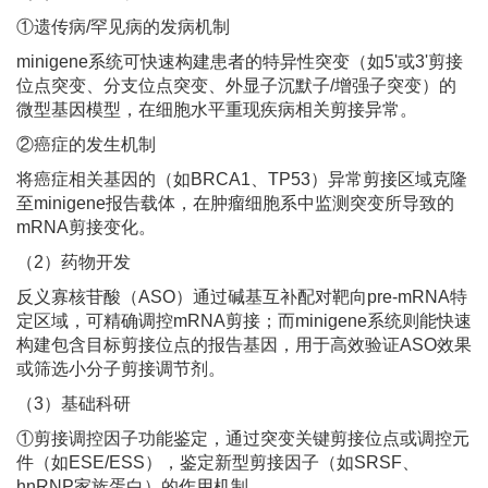
①遗传病/罕见病的发病机制
minigene系统可快速构建患者的特异性突变（如5'或3'剪接
位点突变、分支位点突变、外显子沉默子/增强子突变）的
微型基因模型，在细胞水平重现疾病相关剪接异常。
②癌症的发生机制
将癌症相关基因的（如BRCA1、TP53）异常剪接区域克隆
至minigene报告载体，在肿瘤细胞系中监测突变所导致的
mRNA剪接变化。
（2）药物开发
反义寡核苷酸（ASO）通过碱基互补配对靶向pre-mRNA特
定区域，可精确调控mRNA剪接；而minigene系统则能快速
构建包含目标剪接位点的报告基因，用于高效验证ASO效果
或筛选小分子剪接调节剂。
（3）基础科研
①剪接调控因子功能鉴定，通过突变关键剪接位点或调控元
件（如ESE/ESS），鉴定新型剪接因子（如SRSF、
hnRNP家族蛋白）的作用机制。