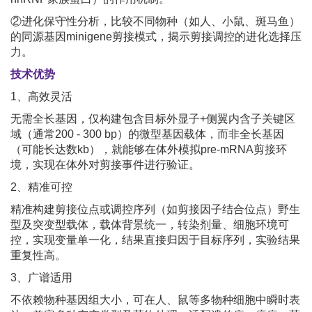
②进化保守性分析，比较不同物种（如人、小鼠、斑马鱼）
的同源基因minigene剪接模式，揭示剪接调控的进化选择压
力。
技术优势
1、高效灵活
无需全长基因，仅构建包含目标外显子+侧翼内含子关键区
域（通常200 - 300 bp）的微型基因载体，而非全长基因
（可能长达数kb），就能够在体外模拟pre-mRNA剪接环
境，实现在体外对剪接事件进行验证。
2、精准可控
精准构建剪接位点或调控序列（如剪接因子结合位点）野生
型及突变型载体，载体背景统一，转染剂量、细胞环境可
控，实现变量单一化，结果直接归因于目标序列，实验结果
重复性高。
3、广谱适用
不依赖物种基因组大小，可在人、鼠等多物种细胞中瞬时表