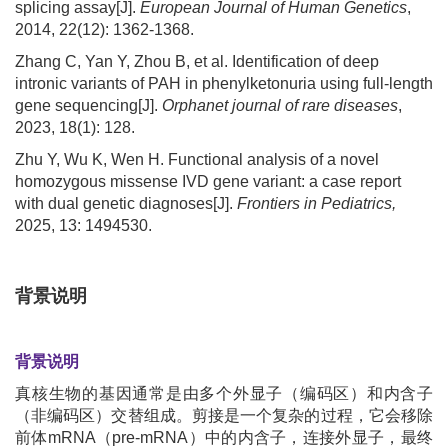
splicing assay[J].
European Journal of Human Genetics
,
2014, 22(12): 1362-1368.
Zhang C, Yan Y, Zhou B, et al. Identification of deep
intronic variants of PAH in phenylketonuria using full-length
gene sequencing[J].
Orphanet journal of rare diseases
,
2023, 18(1): 128.
Zhu Y, Wu K, Wen H. Functional analysis of a novel
homozygous missense IVD gene variant: a case report
with dual genetic diagnoses[J].
Frontiers in Pediatrics,
2025, 13: 1494530.
背景说明
背景说明
真核生物的基因通常是由多个外显子（编码区）和内含子
（非编码区）交替组成。剪接是一个复杂的过程，它会移除
前体mRNA（pre-mRNA）中的内含子，连接外显子，最终