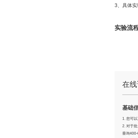
3、具体
实验流
在线
基础
1. 您
2. 对
垂询400-