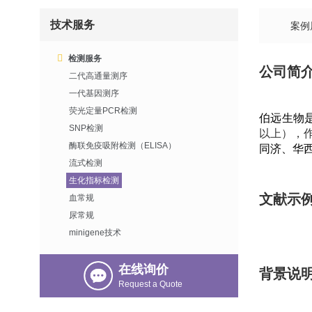
技术服务
案例
检测服务
公司简
二代高通量测序
一代基因测序
荧光定量PCR检测
伯远生物
SNP检测
以上），
酶联免疫吸附检测（ELISA）
同济、华
流式检测
生化指标检测
文献示
血常规
尿常规
minigene技术
在线询价
背景说
Request a Quote