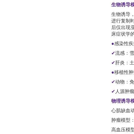
生物诱导
生物诱导
进行复制
后仅出现
床症状学
●
感染性疾
✔
流感：
✔
肝炎：
●
移植性肿
✔
动物：
✔
人源肿瘤
物理诱导
心肌缺血动
肿瘤模型
高血压模