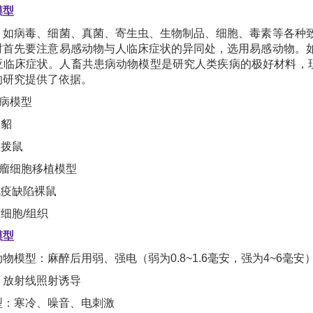
模型
，如病毒、细菌、真菌、寄生虫、生物制品、细胞、毒素等各种
时首先要注意易感动物与人临床症状的异同处，选用易感动物。
亚临床症状。人畜共患病动物模型是研究人类疾病的极好材料，现
的研究提供了依据。
病模型
雪貂
土拨鼠
瘤细胞移植模型
免疫缺陷裸鼠
细胞/组织
模型
物模型：麻醉后用弱、强电（弱为0.8~1.6毫安，强为4~6毫
：放射线照射诱导
型：寒冷、噪音、电刺激