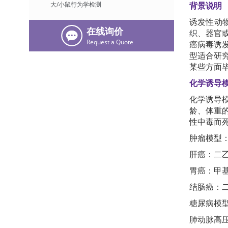
大/小鼠行为学检测
背景说明
诱发性动物
在线询价
织
、器官
Request a Quote
癌病毒诱
型适合研
某些方面
化学诱导
化学诱导
龄、体重
性中毒而
肿瘤模型
肝癌：二
胃癌：甲
结肠癌：
糖尿病模型
肺动脉高压