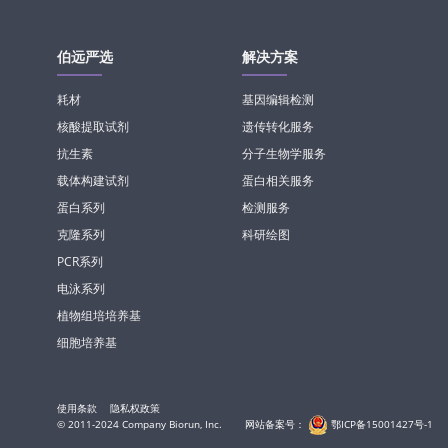
伯远严选
解决方案
耗材
基因编辑检测
核酸提取试剂
遗传转化服务
抗生素
分子生物学服务
载体构建试剂
蛋白相关服务
蛋白系列
检测服务
克隆系列
科研绘图
PCR系列
电泳系列
植物组培培养基
细胞培养基
使用条款
隐私权政策
© 2011-2024 Company Biorun, Inc.
网站备案号：
鄂ICP备15001427号-1