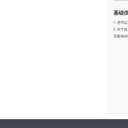
基础
1. 您
2. 对
话垂询400