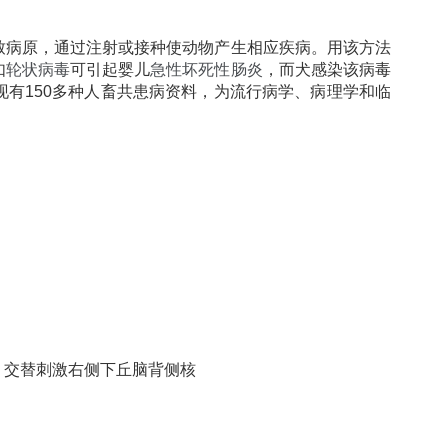
致病原，通过注射或接种使动物产生相应疾病。用该方法
如
轮状病毒
可引起婴儿
急性坏死性肠炎
，而犬感染该病毒
有150多种人畜共患病资料，为流行病学、病理学和临
安）交替刺激右侧下丘脑背侧核