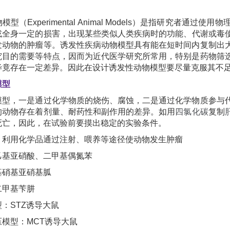
模型（Experimental Animal Models）是指研究者
或全身一定的损害，出现某些类似人类疾病时的功能、代谢或毒
发动物的肿瘤等。诱发性疾病动物模型具有能在短时间内复制出
究目的需要等特点，因而为近代医学研究所常用，特别是药物筛
毕竟存在一定差异。因此在设计诱发性动物模型要尽量克服其不
模型
模型，一是通过化学物质的烧伤、腐蚀，二是通过化学物质参与
的动物存在着剂量、耐药性和副作用的差异。如用
四氯化碳
复制
死亡，因此，在试验前要摸出稳定的实验条件。
：利用化学品通过注射、喂养等途径使动物发生肿瘤
乙基亚硝酸、二甲基偶氮苯
基硝基亚硝基胍
二甲基苄肼
：STZ诱导大鼠
模型：MCT诱导大鼠